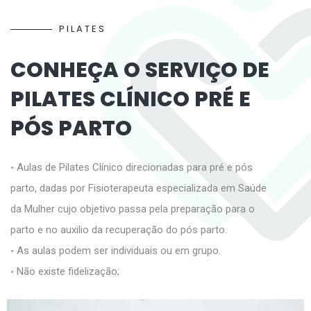
P
I
L
A
T
E
S
C
O
N
H
E
Ç
A
O
S
E
R
V
I
Ç
O
D
E
P
I
L
A
T
E
S
C
L
Í
N
I
C
O
P
R
É
E
P
Ó
S
P
A
R
T
O
◦ Aulas de Pilates Clínico direcionadas para pré e pós
parto, dadas por Fisioterapeuta especializada em Saúde
da Mulher cujo objetivo passa pela preparação para o
parto e no auxilio da recuperação do pós parto.
◦ As aulas podem ser individuais ou em grupo.
◦ Não existe fidelização;