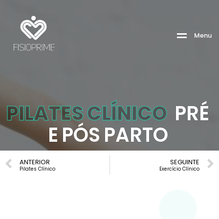
Menu
P
I
L
A
T
E
S
C
L
Í
N
I
C
O
P
R
É
E
P
Ó
S
P
A
R
T
O
ANTERIOR
SEGUINTE
Pilates Clínico
Exercício Clínico