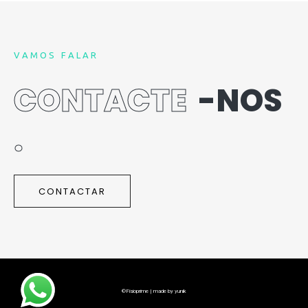
V
A
M
O
S
F
A
L
A
R
C
O
N
T
A
C
T
E
-
N
O
S
.
CONTACTAR
©Fisioprime | made by yunik